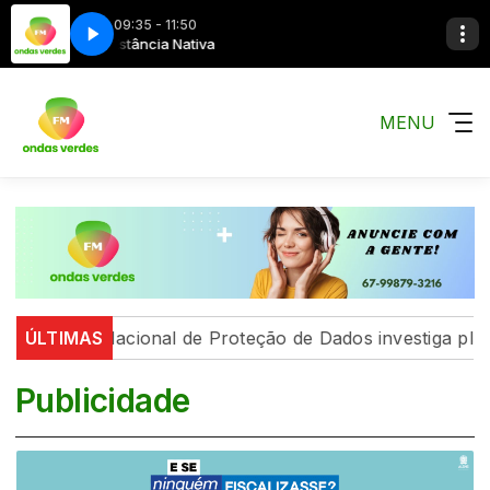
09:35 - 11:50
Estância Nativa
Galpão Farrapo
MENU
cia Nacional de Proteção de Dados investiga plataforma
ÚLTIMAS
Publicidade