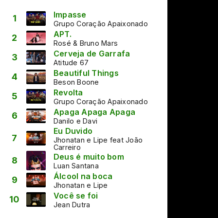
Impasse
1
Grupo Coração Apaixonado
APT.
2
Rosé & Bruno Mars
Cerveja de Garrafa
3
Atitude 67
Beautiful Things
4
Beson Boone
Revolta
5
Grupo Coração Apaixonado
Apaga Apaga Apaga
6
Danilo e Davi
Eu Duvido
7
Jhonatan e Lipe feat João
Carreiro
Deus é muito bom
8
Luan Santana
Álcool na boca
9
Jhonatan e Lipe
Você se foi
10
Jean Dutra