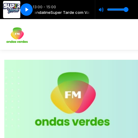
13:00 - 15:00
com Valérie Guandaline
Super Tarde com Valérie Guandaline com Valérie